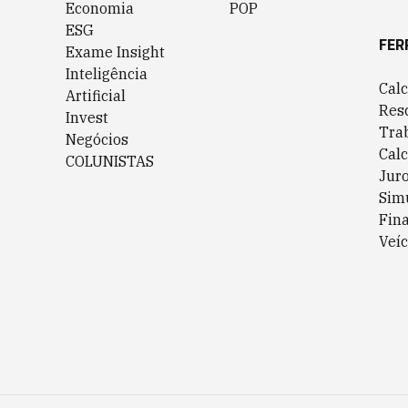
Economia
POP
ESG
FER
Exame Insight
Inteligência
Cal
Artificial
Res
Invest
Tra
Negócios
Cal
COLUNISTAS
Jur
Sim
Fin
Veíc