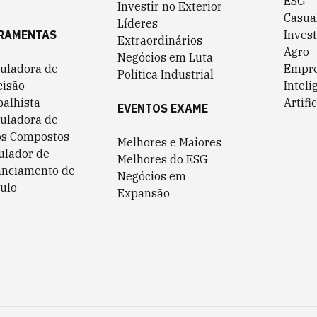
ESG
Investir no Exterior
Casua
Líderes
RAMENTAS
Invest
Extraordinários
Agro
Negócios em Luta
culadora de
Empr
Política Industrial
cisão
Inteli
balhista
Artific
EVENTOS EXAME
culadora de
os Compostos
Melhores e Maiores
ulador de
Melhores do ESG
anciamento de
Negócios em
ulo
Expansão