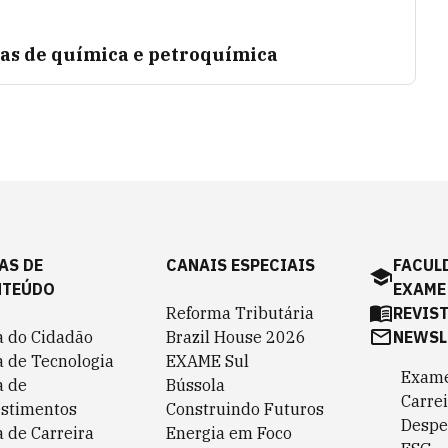
as de química e petroquímica
AS DE
CANAIS ESPECIAIS
FACUL
NTEÚDO
EXAME
Reforma Tributária
REVIS
a do Cidadão
Brazil House 2026
NEWSL
a de Tecnologia
EXAME Sul
Exame
a de
Bússola
Carrei
estimentos
Construindo Futuros
Despe
 de Carreira
Energia em Foco