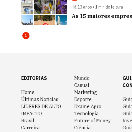
Há 13 anos • 1 min de leitura
As 15 maiores empres
1
EDITORIAS
Mundo
GUI
Casual
CO
Home
Marketing
Últimas Notícias
Esporte
Gui
LÍDERES DE ALTO
Exame Agro
Gui
IMPACTO
Tecnologia
Gui
Brasil
Future of Money
Inv
Carreira
Ciência
Guia