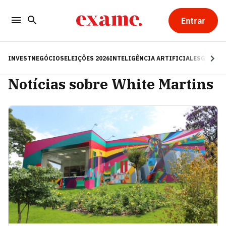
Entrar
INVEST
NEGÓCIOS
ELEIÇÕES 2026
INTELIGÊNCIA ARTIFICIAL
ESG
RE
Notícias sobre White Martins