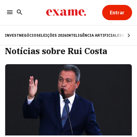
Entrar
INVEST
NEGÓCIOS
ELEIÇÕES 2026
INTELIGÊNCIA ARTIFICIAL
ESG
RE
Notícias sobre Rui Costa