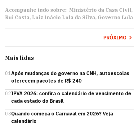
Acompanhe tudo sobre:
Ministério da Casa Civil
Rui Costa
Luiz Inácio Lula da Silva
Governo Lula
PRÓXIMO
Mais lidas
01
Após mudanças do governo na CNH, autoescolas
oferecem pacotes de R$ 240
02
IPVA 2026: confira o calendário de vencimento de
cada estado do Brasil
03
Quando começa o Carnaval em 2026? Veja
calendário