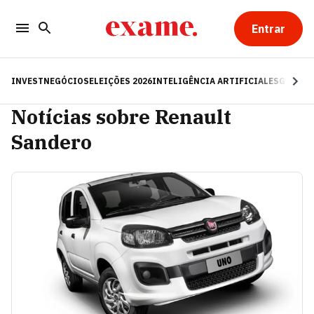
Entrar
INVEST
NEGÓCIOS
ELEIÇÕES 2026
INTELIGÊNCIA ARTIFICIAL
ESG
RE
Notícias sobre Renault
Sandero