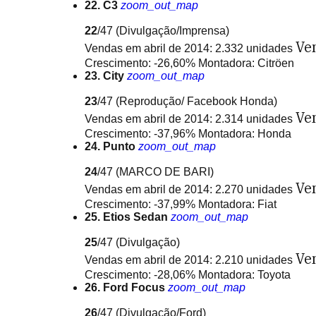
22. C3
zoom_out_map
22
/47
(Divulgação/Imprensa)
Ve
Vendas em abril de 2014: 2.332 unidades
Crescimento: -26,60% Montadora: Citröen
23. City
zoom_out_map
23
/47
(Reprodução/ Facebook Honda)
Ve
Vendas em abril de 2014: 2.314 unidades
Crescimento: -37,96% Montadora: Honda
24. Punto
zoom_out_map
24
/47
(MARCO DE BARI)
Ve
Vendas em abril de 2014: 2.270 unidades
Crescimento: -37,99% Montadora: Fiat
25. Etios Sedan
zoom_out_map
25
/47
(Divulgação)
Ve
Vendas em abril de 2014: 2.210 unidades
Crescimento: -28,06% Montadora: Toyota
26. Ford Focus
zoom_out_map
26
/47
(Divulgação/Ford)