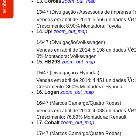
Pesquisa
13. Corolla
zoom_out_map
13
/47
(Divulgação / Assessoria de imprensa T
Ve
Vendas em abril de 2014: 5.566 unidades
Crescimento: 8,90% Montadora: Toyota
14. Up!
zoom_out_map
14
/47
(Divulgação/Volkswagen)
Ve
Vendas em abril de 2014: 5.198 unidades
0% Montadora: Volkswagen
15. HB20S
zoom_out_map
15
/47
(Divulgação / Hyundai)
Ve
Vendas em abril de 2014: 4.451 unidades
Crescimento: 360% Montadora: Hyundai
16. Logan
zoom_out_map
16
/47
(Marcos Camargo/Quatro Rodas)
Ve
Vendas em abril de 2014: 4.088 unidades
Crescimento: 76,89% Montadora: Renault
17. Cobalt
zoom_out_map
17
/47
(Marcos Camargo/Quatro Rodas)