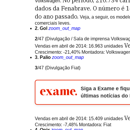
No período, 210.734 car
Volkswagen.
dados da Fenabrave. O número é 
do ano passado.
Veja, a seguir, os model
comerciais leves.
2. Gol
zoom_out_map
2
/47
(Divulgação / Sala de imprensa Volkswa
Ve
Vendas em abril de 2014: 16.963 unidades
Crescimento: -21,40% Montadora: Volkswage
3. Palio
zoom_out_map
3
/47
(Divulgação Fiat)
Siga a Exame e fiqu
últimas notícias do
Ve
Vendas em abril de 2014: 15.409 unidades
Crescimento: -7,48% Montadora: Fiat
4. Onix
zoom_out_map