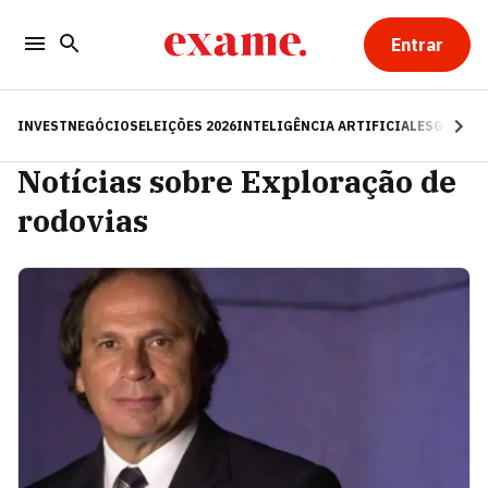
Entrar
INVEST
NEGÓCIOS
ELEIÇÕES 2026
INTELIGÊNCIA ARTIFICIAL
ESG
RE
Notícias sobre Exploração de
rodovias