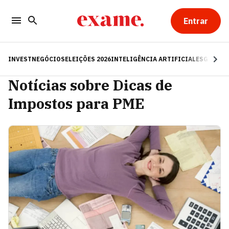
Entrar
INVEST
NEGÓCIOS
ELEIÇÕES 2026
INTELIGÊNCIA ARTIFICIAL
ESG
RE
Notícias sobre Dicas de
Impostos para PME