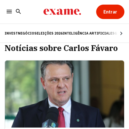
Entrar
INVEST
NEGÓCIOS
ELEIÇÕES 2026
INTELIGÊNCIA ARTIFICIAL
ESG
RE
Notícias sobre Carlos Fávaro