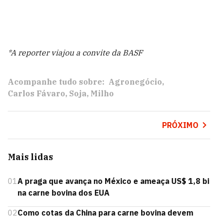
*A reporter viajou a convite da BASF
Acompanhe tudo sobre:
Agronegócio
Carlos Fávaro
Soja
Milho
PRÓXIMO
Mais lidas
01
A praga que avança no México e ameaça US$ 1,8 bi
na carne bovina dos EUA
02
Como cotas da China para carne bovina devem