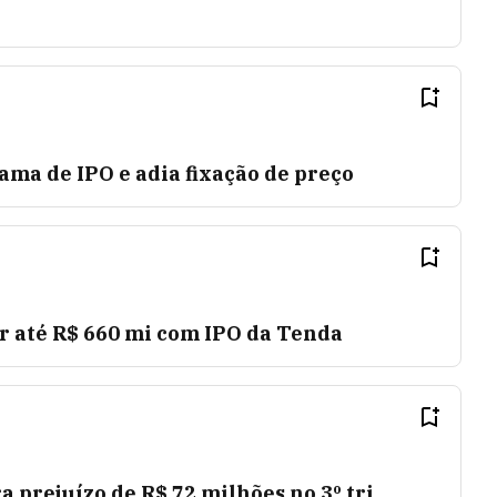
ma de IPO e adia fixação de preço
r até R$ 660 mi com IPO da Tenda
ra prejuízo de R$ 72 milhões no 3º tri