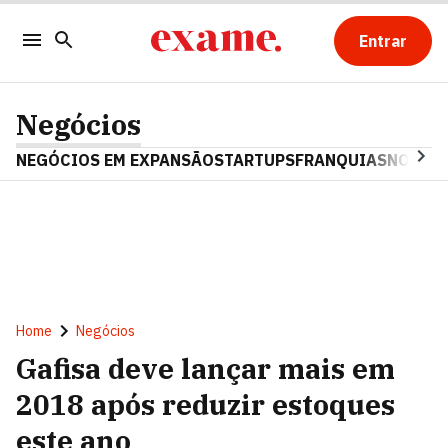
Entrar
Negócios
NEGÓCIOS EM EXPANSÃO
STARTUPS
FRANQUIAS
NOSTAL
Home
Negócios
Gafisa deve lançar mais em
2018 após reduzir estoques
este ano