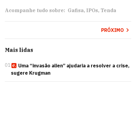
Acompanhe tudo sobre:
Gafisa
IPOs
Tenda
PRÓXIMO
Mais lidas
01
Uma “invasão alien” ajudaria a resolver a crise,
sugere Krugman