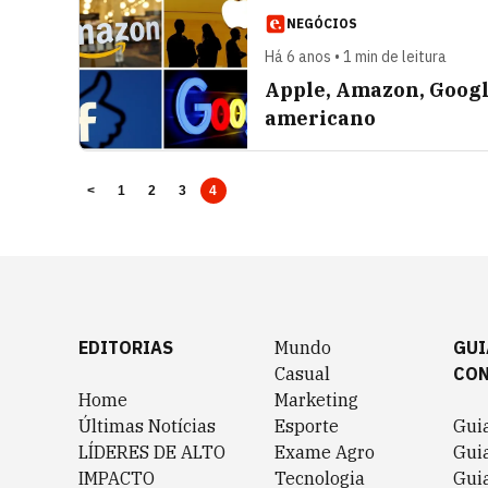
NEGÓCIOS
Há 6 anos • 1 min de leitura
Apple, Amazon, Googl
americano
<
1
2
3
4
EDITORIAS
Mundo
GUI
Casual
CO
Home
Marketing
Últimas Notícias
Esporte
Gui
LÍDERES DE ALTO
Exame Agro
Gui
IMPACTO
Tecnologia
Gui