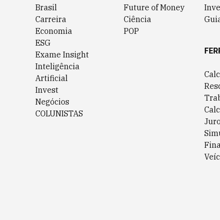
Brasil
Future of Money
Inv
Carreira
Ciência
Guia
Economia
POP
ESG
FER
Exame Insight
Inteligência
Cal
Artificial
Res
Invest
Tra
Negócios
Cal
COLUNISTAS
Jur
Sim
Fin
Veíc