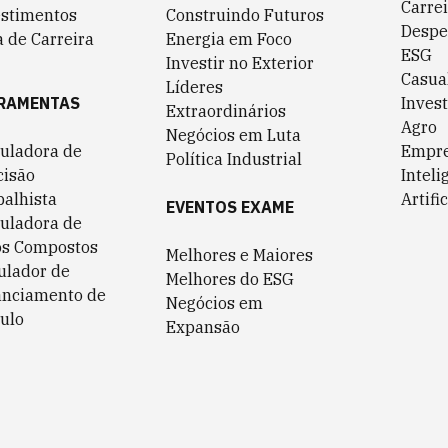
Carrei
estimentos
Construindo Futuros
Despe
 de Carreira
Energia em Foco
ESG
Investir no Exterior
Casua
Líderes
RAMENTAS
Invest
Extraordinários
Agro
Negócios em Luta
culadora de
Empr
Política Industrial
cisão
Inteli
balhista
Artific
EVENTOS EXAME
culadora de
os Compostos
Melhores e Maiores
ulador de
Melhores do ESG
anciamento de
Negócios em
ulo
Expansão