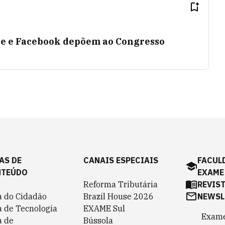
e e Facebook depõem ao Congresso
AS DE
CANAIS ESPECIAIS
FACUL
NTEÚDO
EXAME
Reforma Tributária
REVIS
a do Cidadão
Brazil House 2026
NEWSL
a de Tecnologia
EXAME Sul
Exame
a de
Bússola