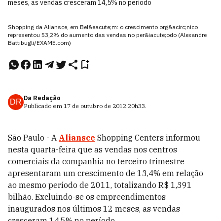
meses, as vendas cresceram 14,5% no período
Shopping da Aliansce, em Bel&eacute;m: o crescimento org&acirc;nico
representou 53,2% do aumento das vendas no per&iacute;odo (Alexandre
Battibugli/EXAME.com)
Da Redação
DR
Publicado em
17 de outubro de 2012
20h33
.
São Paulo - A
Aliansce
Shopping Centers informou
nesta quarta-feira que as vendas nos centros
comerciais da companhia no terceiro trimestre
apresentaram um crescimento de 13,4% em relação
ao mesmo período de 2011, totalizando R$ 1,391
bilhão. Excluindo-se os empreendimentos
inaugurados nos últimos 12 meses, as vendas
cresceram 14,5% no período.