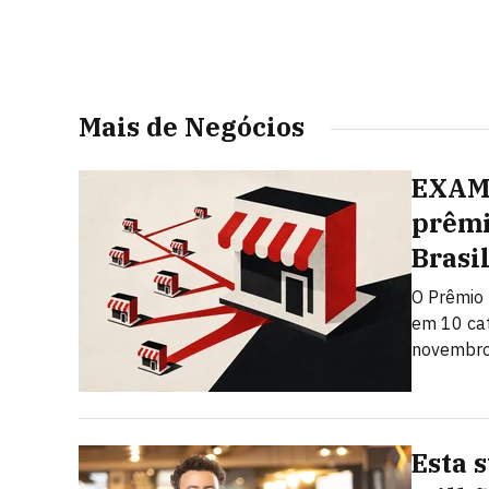
Mais de Negócios
EXAME
prêmi
Brasi
O Prêmio 
em 10 cat
novembro.
Esta 