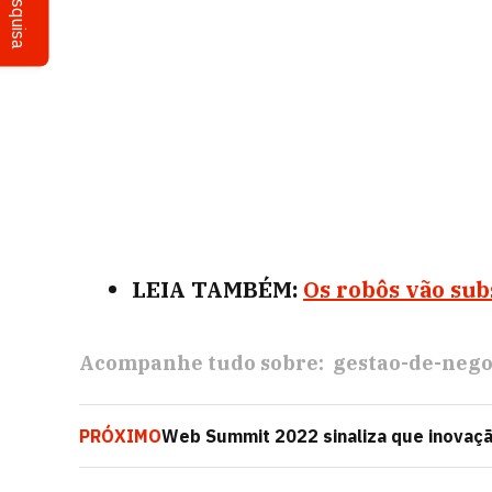
Pesquisa
LEIA TAMBÉM:
Os robôs vão sub
Acompanhe tudo sobre:
gestao-de-nego
PRÓXIMO
Web Summit 2022 sinaliza que inovaçã
sociedade