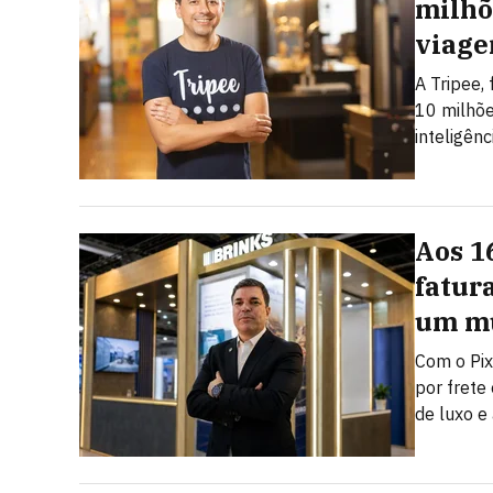
milhõ
viage
A Tripee,
10 milhõe
inteligênci
Aos 1
fatur
um mu
Com o Pix
por frete
de luxo e 