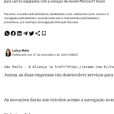
para carros equipados com a solução de nuvem Microsoft Azure
Parceria: inova&ccedil;&otilde;es dar&atilde;o aos ve&iacute;culos acesso a
navega&ccedil;&atilde;o avan&ccedil;ada e manuten&ccedil;&atilde;o
preventiva, por exemplo (Divulgação/Renault-Nissan)
Luísa Melo
Publicado em
27 de setembro de 2016
06h00
.
Juntas, as duas empresas vão desenvolver serviços para
As inovações darão aos veículos acesso a navegação av