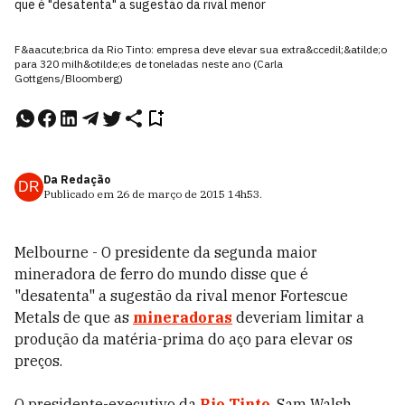
que é "desatenta" a sugestão da rival menor
F&aacute;brica da Rio Tinto: empresa deve elevar sua extra&ccedil;&atilde;o
para 320 milh&otilde;es de toneladas neste ano (Carla
Gottgens/Bloomberg)
Da Redação
DR
Publicado em
26 de março de 2015
14h53
.
Melbourne - O presidente da segunda maior
mineradora de ferro do mundo disse que é
"desatenta" a sugestão da rival menor Fortescue
Metals de que as
mineradoras
deveriam limitar a
produção da matéria-prima do aço para elevar os
preços.
O presidente-executivo da
Rio Tinto
, Sam Walsh,