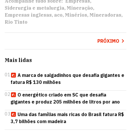
Acompanhe tudo sobre:
Empresas
Siderurgia e metalurgia
Mineração
Empresas inglesas
aco
Minérios
Mineradoras
Rio Tinto
PRÓXIMO
Mais lidas
01
A marca de salgadinhos que desafia gigantes e
fatura R$ 130 milhões
02
O energético criado em SC que desafia
gigantes e produz 205 milhões de litros por ano
03
Uma das famílias mais ricas do Brasil fatura R$
3,7 bilhões com madeira