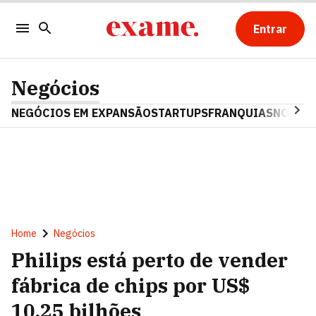
Entrar
Negócios
NEGÓCIOS EM EXPANSÃO
STARTUPS
FRANQUIAS
NOSTAL
Home
Negócios
Philips está perto de vender
fábrica de chips por US$
10,25 bilhões