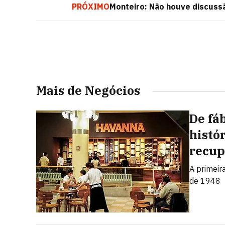
PRÓXIMO
Monteiro: Não houve discuss
Mais de Negócios
De fáb
histó
recup
A primeir
de 1948