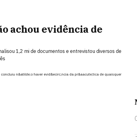
ão achou evidência de
alisou 1,2 mi de documentos e entrevistou diversos de
mês
concluiu n&atilde;o haver evid&ecirc;ncia da pr&aacute;tica de quaisquer