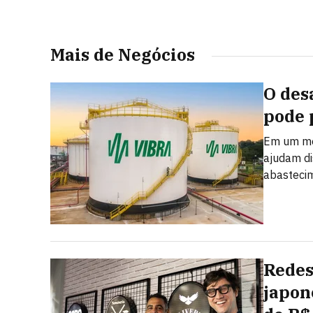
Mais de Negócios
O des
pode 
Em um mer
ajudam dis
abastecim
Redes
japon