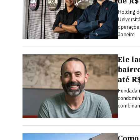
de R$
Holding d
Universit
operações
Janeiro
Ele l
bairr
até R
Fundada n
condomíni
combinam 
Como 