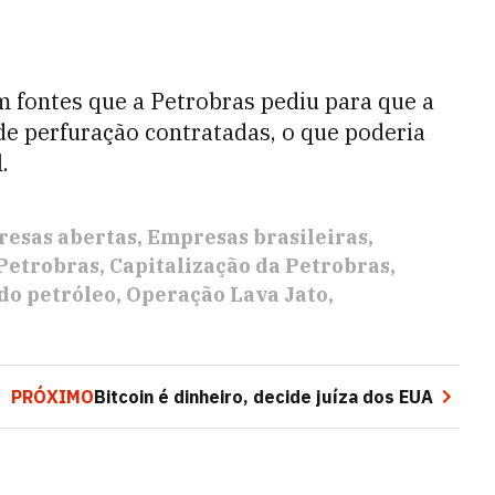
 fontes que a Petrobras pediu para que a
de perfuração contratadas, o que poderia
.
esas abertas
Empresas brasileiras
Petrobras
Capitalização da Petrobras
do petróleo
Operação Lava Jato
PRÓXIMO
Bitcoin é dinheiro, decide juíza dos EUA