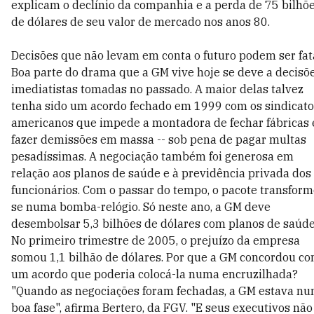
explicam o declínio da companhia e a perda de 75 bilhõ
de dólares de seu valor de mercado nos anos 80.
Decisões que não levam em conta o futuro podem ser fata
Boa parte do drama que a GM vive hoje se deve a decisõ
imediatistas tomadas no passado. A maior delas talvez
tenha sido um acordo fechado em 1999 com os sindicato
americanos que impede a montadora de fechar fábricas 
fazer demissões em massa -- sob pena de pagar multas
pesadíssimas. A negociação também foi generosa em
relação aos planos de saúde e à previdência privada dos
funcionários. Com o passar do tempo, o pacote transfor
se numa bomba-relógio. Só neste ano, a GM deve
desembolsar 5,3 bilhões de dólares com planos de saúde
No primeiro trimestre de 2005, o prejuízo da empresa
somou 1,1 bilhão de dólares. Por que a GM concordou c
um acordo que poderia colocá-la numa encruzilhada?
"Quando as negociações foram fechadas, a GM estava n
boa fase", afirma Bertero, da FGV. "E seus executivos não