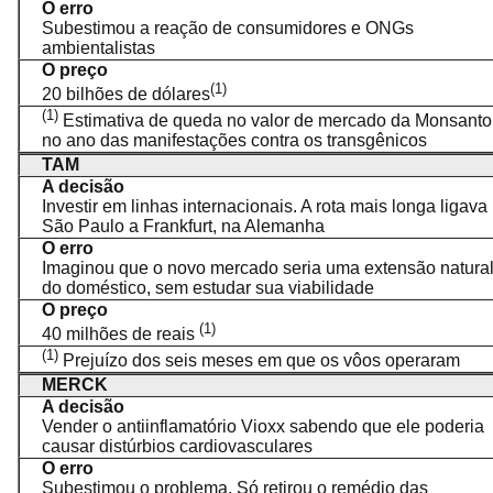
O erro
Subestimou a reação de consumidores e ONGs
ambientalistas
O preço
(1)
20 bilhões de dólares
(1)
Estimativa de queda no valor de mercado da Monsanto
no ano das manifestações contra os transgênicos
TAM
A decisão
Investir em linhas internacionais. A rota mais longa ligava
São Paulo a Frankfurt, na Alemanha
O erro
Imaginou que o novo mercado seria uma extensão natura
do doméstico, sem estudar sua viabilidade
O preço
(1)
40 milhões de reais
(1)
Prejuízo dos seis meses em que os vôos operaram
MERCK
A decisão
Vender o antiinflamatório Vioxx sabendo que ele poderia
causar distúrbios cardiovasculares
O erro
Subestimou o problema. Só retirou o remédio das