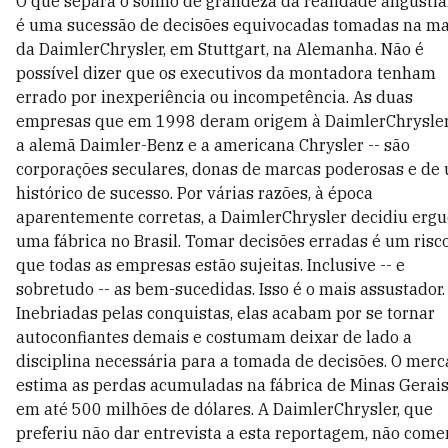
O que separa o sonho de grandeza da realidade angustia
é uma sucessão de decisões equivocadas tomadas na ma
da DaimlerChrysler, em Stuttgart, na Alemanha. Não é
possível dizer que os executivos da montadora tenham
errado por inexperiência ou incompetência. As duas
empresas que em 1998 deram origem à DaimlerChrysler
a alemã Daimler-Benz e a americana Chrysler -- são
corporações seculares, donas de marcas poderosas e de
histórico de sucesso. Por várias razões, à época
aparentemente corretas, a DaimlerChrysler decidiu ergu
uma fábrica no Brasil. Tomar decisões erradas é um risc
que todas as empresas estão sujeitas. Inclusive -- e
sobretudo -- as bem-sucedidas. Isso é o mais assustador.
Inebriadas pelas conquistas, elas acabam por se tornar
autoconfiantes demais e costumam deixar de lado a
disciplina necessária para a tomada de decisões. O mer
estima as perdas acumuladas na fábrica de Minas Gerai
em até 500 milhões de dólares. A DaimlerChrysler, que
preferiu não dar entrevista a esta reportagem, não come