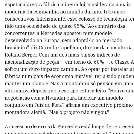
espetaculares. A fábrica mineira foi considerada a mais
moderna da companhia no mundo durante três anos
consecutivos. Infelizmente, esse colosso de tecnologia t
tido uma ociosidade de quase 95%. "Ao contrário das
concorrentes, a Mercedes apostou num modelo
desenvolvido na Europa, sem adaptá-lo ao mercado
brasileiro", diz Corrado Capellano, diretor da consultoria
Roland Berger. Com um dos mais baixos índices de
nacionalização de peças -- em torno de 60% --, o Classe A
sofreu um duro impacto cambial. Ao optar por instalar 
fábrica num país de economia instável, teria sido prude
manter um plano B. Mas a montadora só pensou em uma
alternativa depois que o estrago estava feito. "Houve um
negociação com a Hyundai para fabricar um modelo
conjunto em Juiz de Fora", afirma um executivo próximo
montadora alemã. "Mas o projeto não vingou."
A sucessão de erros da Mercedes está longe de represen
um fenômeno isolado no mundo empresarial. Num mun