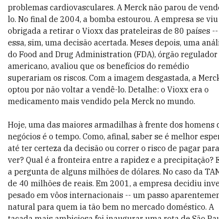
problemas cardiovasculares. A Merck não parou de vend
lo. No final de 2004, a bomba estourou. A empresa se viu
obrigada a retirar o Vioxx das prateleiras de 80 países --
essa, sim, uma decisão acertada. Meses depois, uma anál
do Food and Drug Administration (FDA), órgão regulador
americano, avaliou que os benefícios do remédio
superariam os riscos. Com a imagem desgastada, a Merc
optou por não voltar a vendê-lo. Detalhe: o Vioxx era o
medicamento mais vendido pela Merck no mundo.
Hoje, uma das maiores armadilhas à frente dos homens 
negócios é o tempo. Como, afinal, saber se é melhor espe
até ter certeza da decisão ou correr o risco de pagar par
ver? Qual é a fronteira entre a rapidez e a precipitação? 
a pergunta de alguns milhões de dólares. No caso da TA
de 40 milhões de reais. Em 2001, a empresa decidiu inve
pesado em vôos internacionais -- um passo aparenteme
natural para quem ia tão bem no mercado doméstico. A
tacada mais ambiciosa foi inaugurar uma rota de São Pa