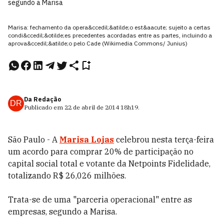
segundo a Marisa
Marisa: fechamento da opera&ccedil;&atilde;o est&aacute; sujeito a certas
condi&ccedil;&otilde;es precedentes acordadas entre as partes, incluindo a
aprova&ccedil;&atilde;o pelo Cade (Wikimedia Commons/ Junius)
Da Redação
DR
Publicado em
22 de abril de 2014
18h19
.
São Paulo - A
Marisa Lojas
celebrou nesta terça-feira
um acordo para comprar 20% de participação no
capital social total e votante da Netpoints Fidelidade,
totalizando R$ 26,026 milhões.
Trata-se de uma "parceria operacional" entre as
empresas, segundo a Marisa.