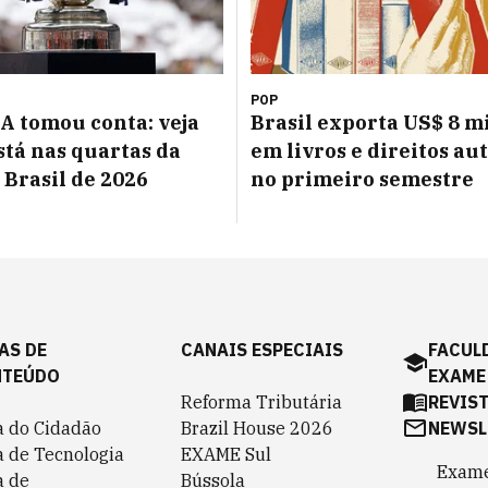
POP
 A tomou conta: veja
Brasil exporta US$ 8 m
tá nas quartas da
em livros e direitos au
 Brasil de 2026
no primeiro semestre
AS DE
CANAIS ESPECIAIS
FACUL
NTEÚDO
EXAME
Reforma Tributária
REVIS
a do Cidadão
Brazil House 2026
NEWSL
a de Tecnologia
EXAME Sul
Exame
a de
Bússola