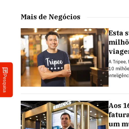
Mais de Negócios
Esta 
milhõ
viage
A Tripee,
10 milhõe
inteligênci
Pesquisa
Aos 1
fatur
um mu