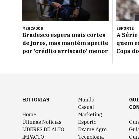
MERCADOS
ESPORTE
Bradesco espera mais cortes
A Série
de juros, mas mantém apetite
quem es
por 'crédito arriscado' menor
Copa do
EDITORIAS
Mundo
GUI
Casual
CO
Home
Marketing
Últimas Notícias
Esporte
Gui
LÍDERES DE ALTO
Exame Agro
Gui
IMPACTO
Tecnologia
Gui