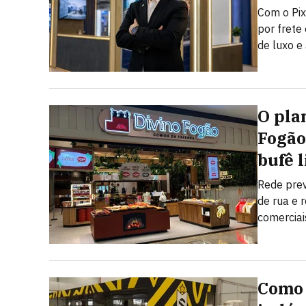
Com o Pix
por frete
de luxo e 
O pla
Fogão
bufê l
Rede pre
de rua e 
comerciai
Como 