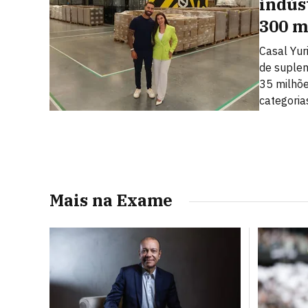
indús
300 m
Casal Yuri
de suplem
35 milhõe
categoria
Mais na Exame