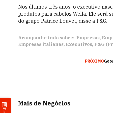
Nos últimos três anos, o executivo nas
produtos para cabelos Wella. Ele será s
do grupo Patrice Louvet, disse a P&G.
Acompanhe tudo sobre:
Empresas
Empr
Empresas italianas
Executivos
P&G (Pr
PRÓXIMO
Goog
Mais de Negócios