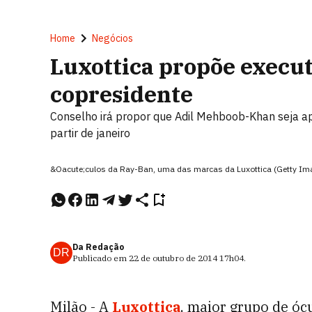
Home
Negócios
Luxottica propõe execu
copresidente
Conselho irá propor que Adil Mehboob-Khan seja 
partir de janeiro
&Oacute;culos da Ray-Ban, uma das marcas da Luxottica (Getty Im
Da Redação
DR
Publicado em
22 de outubro de 2014
17h04
.
Milão - A
Luxottica
, maior grupo de ó