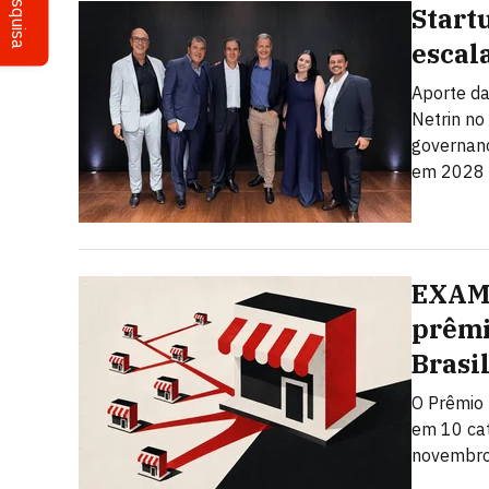
Pesquisa
Start
escal
Aporte da
Netrin no
governanç
em 2028
EXAME
prêmi
Brasi
O Prêmio 
em 10 cat
novembro.