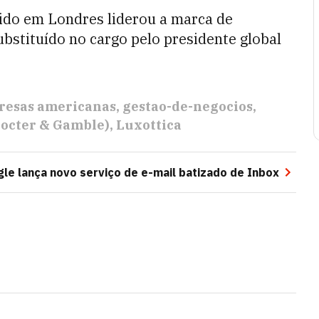
cido em Londres liderou a marca de
ubstituído no cargo pelo presidente global
esas americanas
gestao-de-negocios
octer & Gamble)
Luxottica
le lança novo serviço de e-mail batizado de Inbox