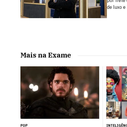
por frete
de luxo e 
Mais na Exame
POP
INTELIGÊNC