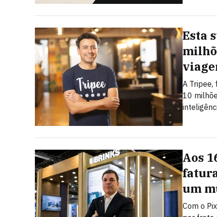
Esta 
milhõ
viage
A Tripee,
10 milhõe
inteligênci
Aos 1
fatur
um mu
Com o Pix