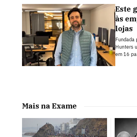
Este 
às em
lojas
Fundada p
Hunters u
em 16 pa
Mais na Exame