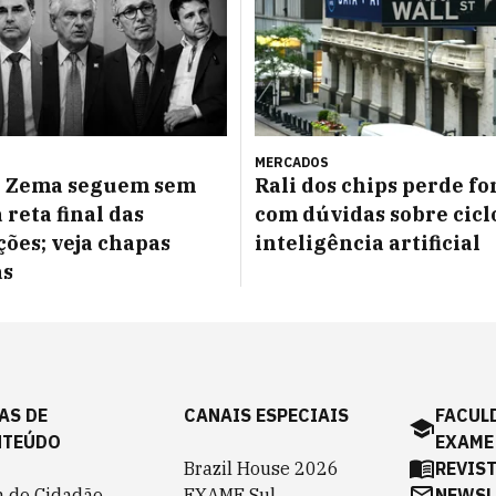
MERCADOS
e Zema seguem sem
Rali dos chips perde fo
 reta final das
com dúvidas sobre cicl
ões; veja chapas
inteligência artificial
as
AS DE
CANAIS ESPECIAIS
FACUL
NTEÚDO
EXAME
Brazil House 2026
REVIS
a do Cidadão
EXAME Sul
NEWSL