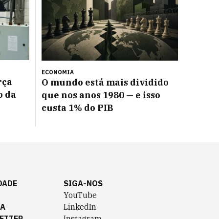
ECONOMIA
rça
O mundo está mais dividido
o da
que nos anos 1980 — e isso
custa 1% do PIB
DADE
SIGA-NOS
YouTube
TA
LinkedIn
ETTER
Instagram