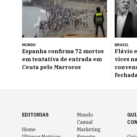
MUNDO
BRASIL
Espanha confirma 72 mortos
Flávio 
em tentativa de entrada em
vices na
Ceuta pelo Marrocos
convenç
fechad
EDITORIAS
Mundo
GUI
Casual
CO
Home
Marketing
Últimas Notícias
Esporte
Gui