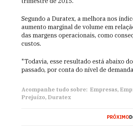
trimestre de 2015.
Segundo a Duratex, a melhora nos índic
aumento marginal de volume em relação
das margens operacionais, como consequ
custos.
"Todavia, esse resultado está abaixo d
passado, por conta do nível de demanda"
Acompanhe tudo sobre:
Empresas
Empr
Prejuízo
Duratex
PRÓXIMO
D