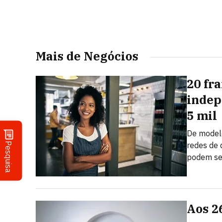
Mais de Negócios
20 fr
indep
5 mil
De model
redes de 
Pesquisa
podem se
Aos 2