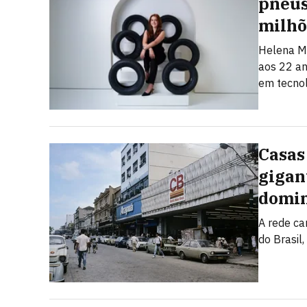
pneus
milhõ
Helena M
aos 22 an
em tecnol
Casas
gigan
domin
A rede ca
do Brasil