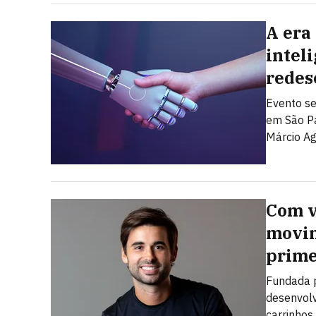
A era
inteli
redes
Evento se
em São Pa
Márcio Ag
Com v
movim
prime
Fundada p
desenvol
carrinhos