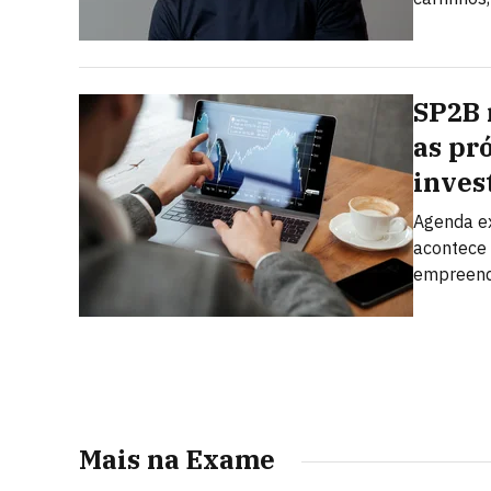
SP2B 
as pr
inves
Agenda ex
acontece 
empreend
Mais na Exame