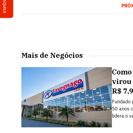
Pesquisa
PRÓ
Mais de Negócios
Como 
virou
R$ 7,
Fundado 
50 anos c
lidera o v