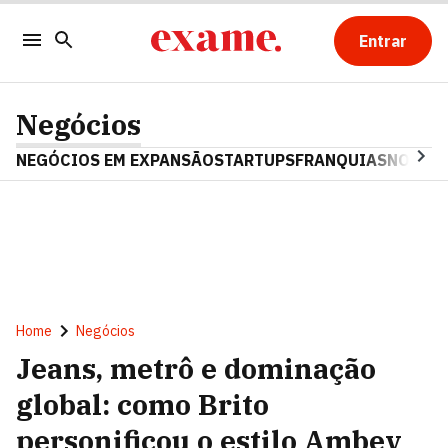
Entrar
Negócios
NEGÓCIOS EM EXPANSÃO
STARTUPS
FRANQUIAS
NOSTAL
Home
Negócios
Jeans, metrô e dominação
global: como Brito
personificou o estilo Ambev