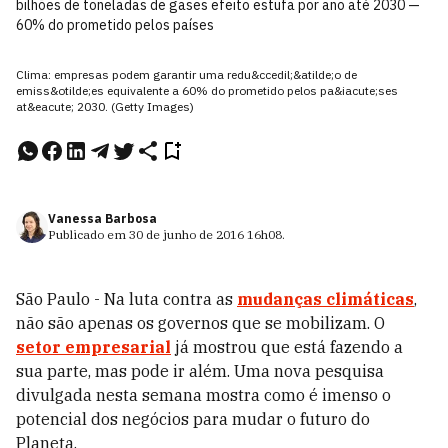
bilhões de toneladas de gases efeito estufa por ano até 2030 —
60% do prometido pelos países
Clima: empresas podem garantir uma redu&ccedil;&atilde;o de
emiss&otilde;es equivalente a 60% do prometido pelos pa&iacute;ses
at&eacute; 2030. (Getty Images)
Vanessa Barbosa
Publicado em
30 de junho de 2016
16h08
.
São Paulo - Na luta contra as
mudanças climáticas
,
não são apenas os governos que se mobilizam. O
setor empresarial
já mostrou que está fazendo a
sua parte, mas pode ir além. Uma nova pesquisa
divulgada nesta semana mostra como é imenso o
potencial dos negócios para mudar o futuro do
Planeta.