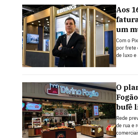
Aos 1
fatur
um mu
Com o Pix
por frete
de luxo e 
O pla
Fogão
bufê l
Rede pre
de rua e 
comerciai