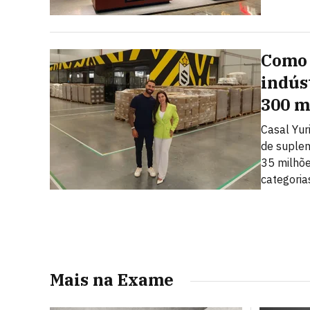
Como 
indús
300 m
Casal Yuri
de suplem
35 milhõe
categoria
Mais na Exame