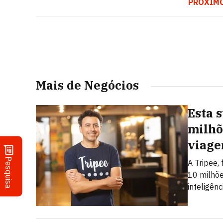
PRÓXIM
Mais de Negócios
Esta 
milhõ
viage
Pesquisa
A Tripee,
10 milhõe
inteligênci