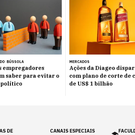
ÚDO
BÚSSOLA
MERCADOS
os empregadores
Ações da Diageo dispa
m saber para evitar o
com plano de corte de 
 político
de US$ 1 bilhão
AS DE
CANAIS ESPECIAIS
FACUL