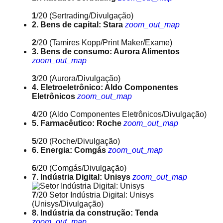
1
/20
(Sertrading/Divulgação)
2. Bens de capital: Stara
zoom_out_map
2
/20
(Tamires Kopp/Print Maker/Exame)
3. Bens de consumo: Aurora Alimentos
zoom_out_map
3
/20
(Aurora/Divulgação)
4. Eletroeletrônico: Aldo Componentes
Eletrônicos
zoom_out_map
4
/20
(Aldo Componentes Eletrônicos/Divulgação)
5. Farmacêutico: Roche
zoom_out_map
5
/20
(Roche/Divulgação)
6. Energia: Comgás
zoom_out_map
6
/20
(Comgás/Divulgação)
7. Indústria Digital: Unisys
zoom_out_map
7
/20
Setor Indústria Digital: Unisys
(Unisys/Divulgação)
8. Indústria da construção: Tenda
zoom_out_map