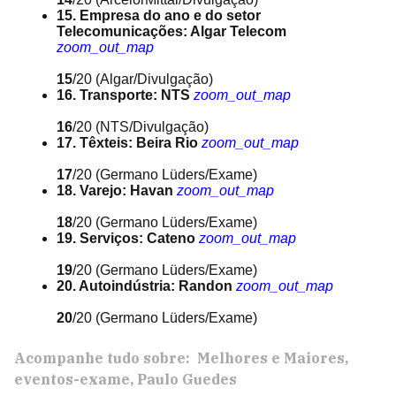
15. Empresa do ano e do setor
Telecomunicações: Algar Telecom
zoom_out_map
15
/20
(Algar/Divulgação)
16. Transporte: NTS
zoom_out_map
16
/20
(NTS/Divulgação)
17. Têxteis: Beira Rio
zoom_out_map
17
/20
(Germano Lüders/Exame)
18. Varejo: Havan
zoom_out_map
18
/20
(Germano Lüders/Exame)
19. Serviços: Cateno
zoom_out_map
19
/20
(Germano Lüders/Exame)
20. Autoindústria: Randon
zoom_out_map
20
/20
(Germano Lüders/Exame)
Acompanhe tudo sobre:
Melhores e Maiores
eventos-exame
Paulo Guedes