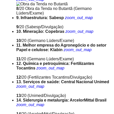
8
/20
Obra da Tenda no Butantã
(Germano
Lüders/Exame)
9. Infraestrutura: Sabesp
zoom_out_map
9
/20
(Sabesp/Divulgação)
10. Mineração: Copebras
zoom_out_map
10
/20
(Germano Lüders/Exame)
11. Melhor empresa do Agronegócio e do setor
Papel e celulose: Klabin
zoom_out_map
11
/20
(Germano Lüders/Exame)
12. Química e petroquímica: Fertilizantes
Tocantins
zoom_out_map
12
/20
(Fertilizantes Tocantins/Divulgação)
13. Serviços de saúde: Central Nacional Unimed
zoom_out_map
13
/20
(Unimed/Divulgação)
14. Siderurgia e metalurgia: ArcelorMittal Brasil
zoom_out_map
14
/20
(ArcelorMittal/Divulgação)