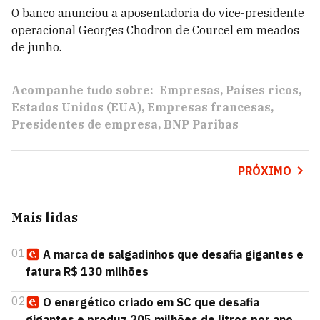
O banco anunciou a aposentadoria do vice-presidente
operacional Georges Chodron de Courcel em meados
de junho.
Acompanhe tudo sobre:
Empresas
Países ricos
Estados Unidos (EUA)
Empresas francesas
Presidentes de empresa
BNP Paribas
PRÓXIMO
Mais lidas
01
A marca de salgadinhos que desafia gigantes e
fatura R$ 130 milhões
02
O energético criado em SC que desafia
gigantes e produz 205 milhões de litros por ano