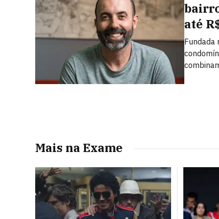
bairr
até R
Fundada n
condomíni
combinam 
Mais na Exame