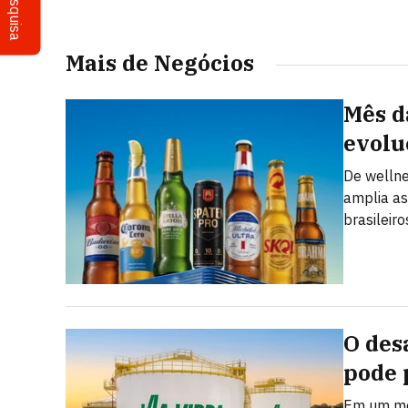
Pesquisa
Mais de Negócios
Mês d
evolu
De welln
amplia as
brasileiro
O des
pode 
Em um mer