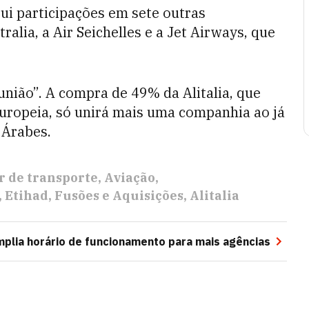
ui participações em sete outras
tralia, a Air Seichelles e a Jet Airways, que
“união”. A compra de 49% da Alitalia, que
uropeia, só unirá mais uma companhia ao já
 Árabes.
r de transporte
Aviação
Etihad
Fusões e Aquisições
Alitalia
mplia horário de funcionamento para mais agências