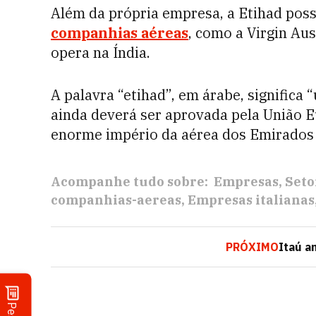
Além da própria empresa, a Etihad poss
companhias aéreas
, como a Virgin Aus
opera na Índia.
A palavra “etihad”, em árabe, significa 
ainda deverá ser aprovada pela União E
enorme império da aérea dos Emirados
Acompanhe tudo sobre:
Empresas
Seto
companhias-aereas
Empresas italianas
PRÓXIMO
Itaú a