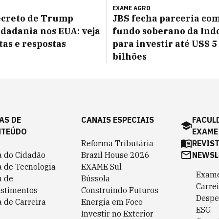
EXAME AGRO
ecreto de Trump
JBS fecha parceria co
idadania nos EUA: veja
fundo soberano da Ind
as e respostas
para investir até US$ 5
bilhões
AS DE
CANAIS ESPECIAIS
FACUL
NTEÚDO
EXAME
Reforma Tributária
REVIS
a do Cidadão
Brazil House 2026
NEWSL
a de Tecnologia
EXAME Sul
Exame
a de
Bússola
Carrei
estimentos
Construindo Futuros
Despe
 de Carreira
Energia em Foco
ESG
Investir no Exterior