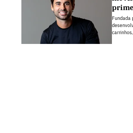
prime
Fundada p
desenvol
carrinhos