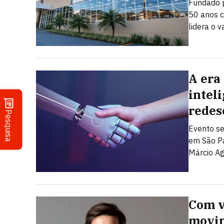
Fundado 
50 anos c
lidera o v
A era
inteli
redes
Pesquisa
Evento se
em São Pa
Márcio Ag
Com v
movim