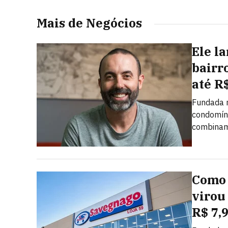
Mais de Negócios
Ele l
bairr
até R
Fundada n
condomíni
combinam 
Como 
virou
R$ 7,