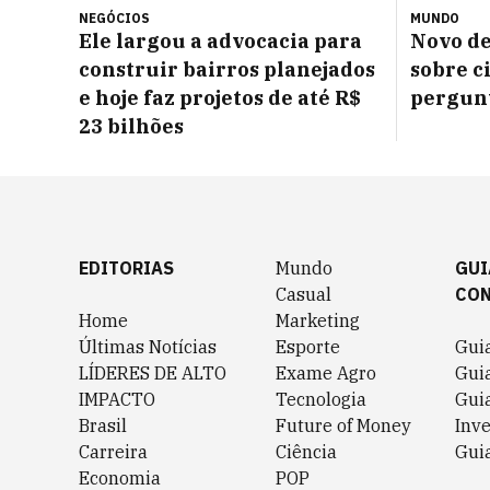
NEGÓCIOS
MUNDO
Ele largou a advocacia para
Novo d
construir bairros planejados
sobre c
e hoje faz projetos de até R$
pergunt
23 bilhões
EDITORIAS
Mundo
GUI
Casual
CO
Home
Marketing
Últimas Notícias
Esporte
Gui
LÍDERES DE ALTO
Exame Agro
Gui
IMPACTO
Tecnologia
Gui
Brasil
Future of Money
Inv
Carreira
Ciência
Guia
Economia
POP