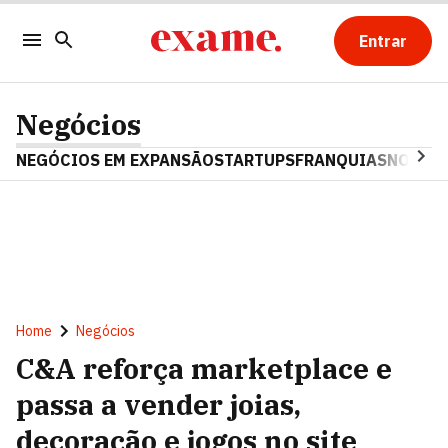
Entrar
Negócios
NEGÓCIOS EM EXPANSÃO
STARTUPS
FRANQUIAS
NOSTAL
Home
Negócios
C&A reforça marketplace e
passa a vender joias,
decoração e jogos no site