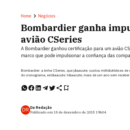
Home
Negócios
Bombardier ganha impul
avião CSeries
A Bombardier ganhou certificação para um avião C
marco que pode impulsionar a confiança das compa
Bombardier: a linha CSeries, que j&aacute; custou milh&otilde;es d
do cronograma, est&aacute; h&aacute; mais de um ano sem receber 
Da Redação
DR
Publicado em
18 de dezembro de 2015
19h04
.