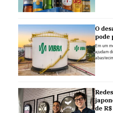
O des
pode 
Em um mer
ajudam dis
abastecim
Redes
japon
de R$