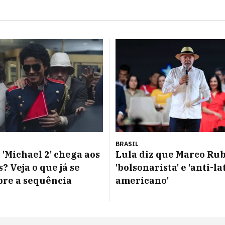
BRASIL
'Michael 2' chega aos
Lula diz que Marco Rub
? Veja o que já se
'bolsonarista' e 'anti-la
bre a sequência
americano'