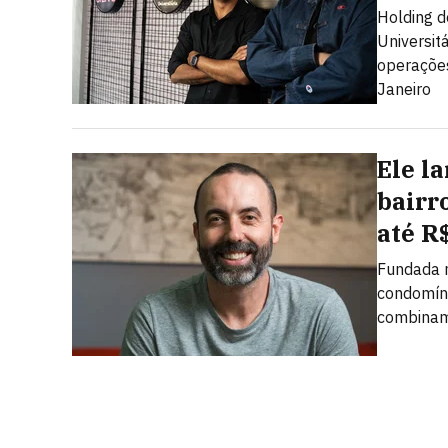
Holding d
Universit
operações
Janeiro
Ele l
bairr
até R
Fundada n
condomíni
combinam 