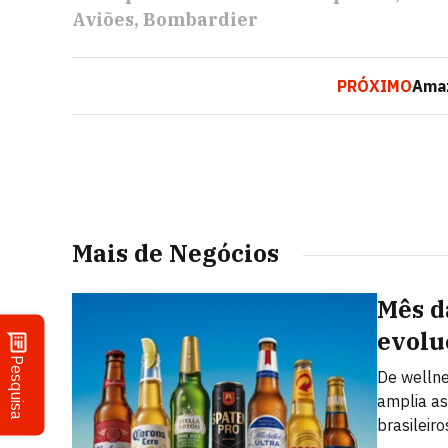
Aviões
Bombardier
PRÓXIMO
Amaz
Mais de Negócios
Mês d
evolu
Pesquisa
De welln
amplia as
brasileiro