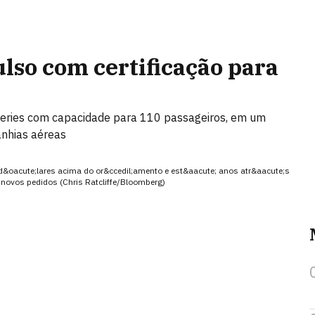
so com certificação para
Series com capacidade para 110 passageiros, em um
nhias aéreas
e d&oacute;lares acima do or&ccedil;amento e est&aacute; anos atr&aacute;s
novos pedidos (Chris Ratcliffe/Bloomberg)