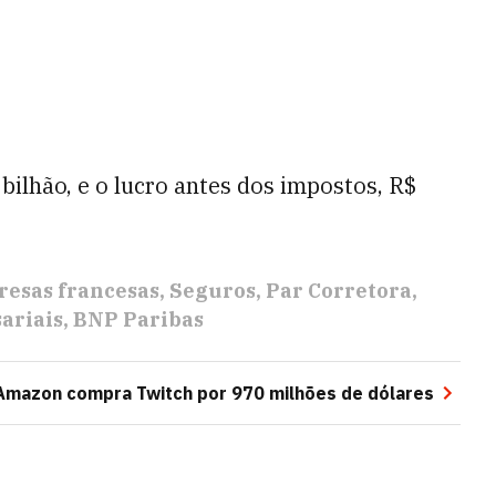
bilhão, e o lucro antes dos impostos, R$
esas francesas
Seguros
Par Corretora
ariais
BNP Paribas
Amazon compra Twitch por 970 milhões de dólares