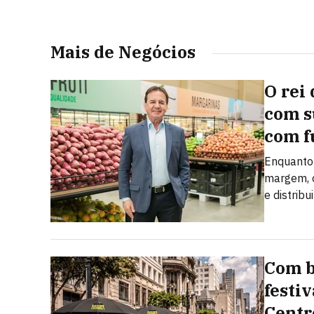
Mais de Negócios
O rei 
com s
com f
Enquanto 
margem, o
e distribu
Com b
festi
Centr