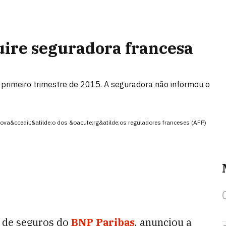
uire seguradora francesa
o primeiro trimestre de 2015. A seguradora não informou o
ova&ccedil;&atilde;o dos &oacute;rg&atilde;os reguladores franceses (AFP)
o de seguros do
BNP Paribas
, anunciou a