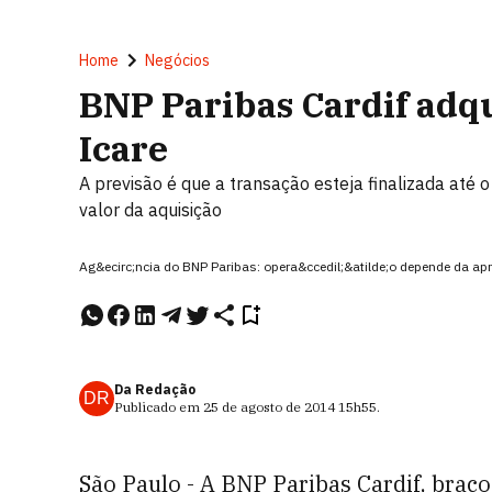
Home
Negócios
BNP Paribas Cardif adq
Icare
A previsão é que a transação esteja finalizada até 
valor da aquisição
Ag&ecirc;ncia do BNP Paribas: opera&ccedil;&atilde;o depende da apr
Da Redação
DR
Publicado em
25 de agosto de 2014
15h55
.
São Paulo - A BNP Paribas Cardif, braç