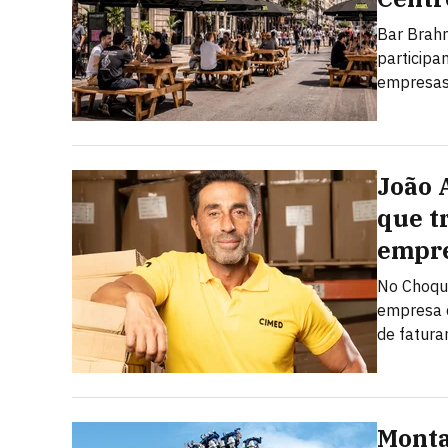
Bar Brahm
particip
empresas,
João 
que t
empre
No Choque
empresa d
de fatur
Monta