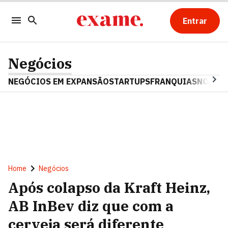
Entrar
Negócios
NEGÓCIOS EM EXPANSÃO
STARTUPS
FRANQUIAS
NOSTAL
Home
Negócios
Após colapso da Kraft Heinz,
AB InBev diz que com a
cerveja será diferente