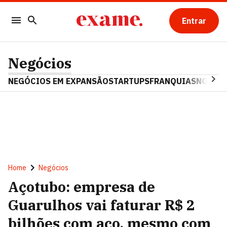
Entrar
Negócios
NEGÓCIOS EM EXPANSÃO
STARTUPS
FRANQUIAS
NOSTAL
Home
Negócios
Açotubo: empresa de
Guarulhos vai faturar R$ 2
bilhões com aço, mesmo com