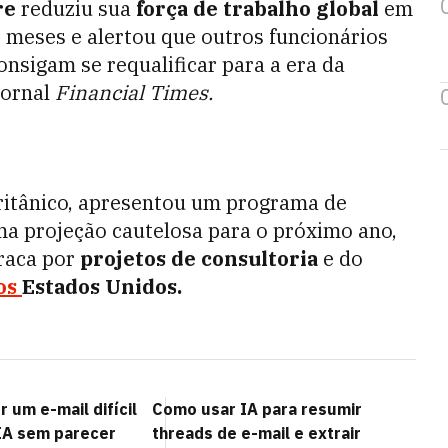
re
reduziu sua
força de trabalho global
em
s meses e alertou que outros funcionários
nsigam se requalificar para a era da
jornal
Financial Times.
britânico, apresentou um programa de
ma projeção cautelosa para o próximo ano,
raca por
projetos de consultoria
e do
os
Estados Unidos.
 um e-mail difícil
Como usar IA para resumir
IA sem parecer
threads de e-mail e extrair