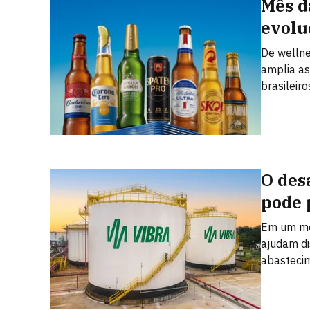
Mês d
evolu
De welln
amplia as
brasileiro
O des
pode 
Em um mer
ajudam dis
abastecim