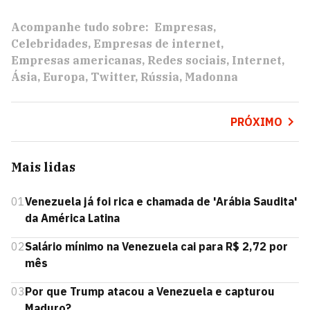
Acompanhe tudo sobre:
Empresas
Celebridades
Empresas de internet
Empresas americanas
Redes sociais
Internet
Ásia
Europa
Twitter
Rússia
Madonna
PRÓXIMO
Mais lidas
01
Venezuela já foi rica e chamada de 'Arábia Saudita'
da América Latina
02
Salário mínimo na Venezuela cai para R$ 2,72 por
mês
03
Por que Trump atacou a Venezuela e capturou
Maduro?