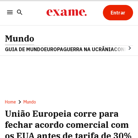
Entrar
Mundo
GUIA DE MUNDO
EUROPA
GUERRA NA UCRÂNIA
CONFLITO
Home
Mundo
União Europeia corre para
fechar acordo comercial com
os EUA antes de tarifa de 30%