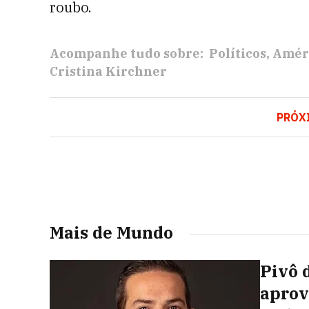
roubo.
Acompanhe tudo sobre:
Políticos
Améri
Cristina Kirchner
PRÓX
Mais de Mundo
Pivô 
aprov