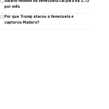
02
Salário mínimo na Venezuela cai para R$ 2,72
por mês
03
Por que Trump atacou a Venezuela e
capturou Maduro?