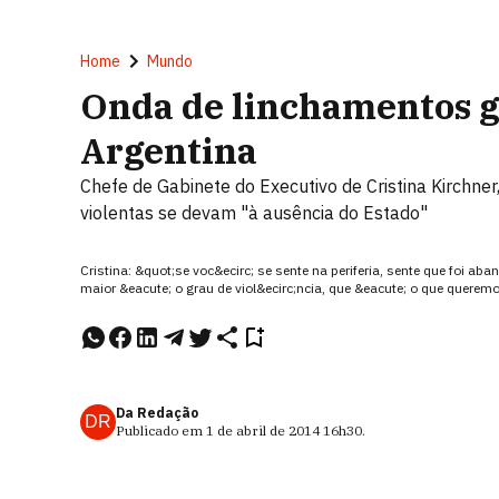
Home
Mundo
Onda de linchamentos 
Argentina
Chefe de Gabinete do Executivo de Cristina Kirchner
violentas se devam "à ausência do Estado"
Cristina: &quot;se voc&ecirc; se sente na periferia, sente que foi a
maior &eacute; o grau de viol&ecirc;ncia, que &eacute; o que querem
Da Redação
DR
Publicado em
1 de abril de 2014
16h30
.