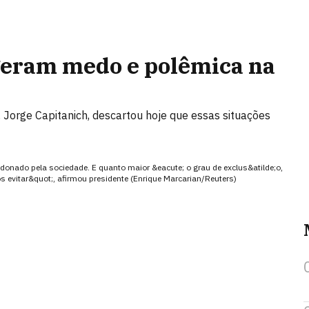
geram medo e polêmica na
, Jorge Capitanich, descartou hoje que essas situações
bandonado pela sociedade. E quanto maior &eacute; o grau de exclus&atilde;o,
os evitar&quot;, afirmou presidente (Enrique Marcarian/Reuters)