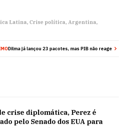
ca Latina
Crise política
Argentina
IMO
Dilma já lançou 23 pacotes, mas PIB não reage
de crise diplomática, Perez é
ado pelo Senado dos EUA para