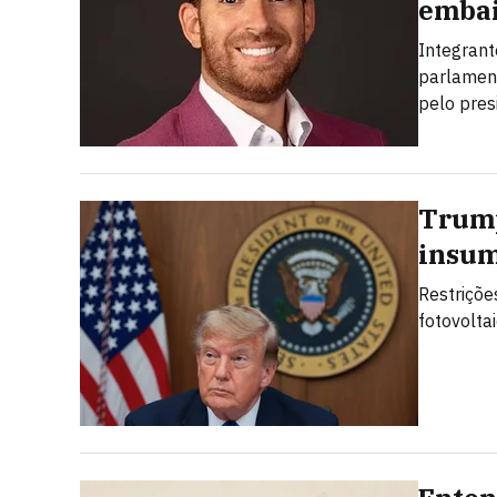
embai
Integrant
parlamen
pelo pres
Trump
insum
Restriçõe
fotovolta