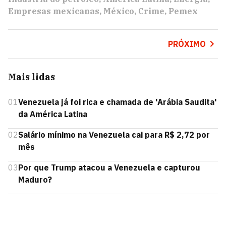
Empresas mexicanas
México
Crime
Pemex
PRÓXIMO
Mais lidas
01
Venezuela já foi rica e chamada de 'Arábia Saudita'
da América Latina
02
Salário mínimo na Venezuela cai para R$ 2,72 por
mês
03
Por que Trump atacou a Venezuela e capturou
Maduro?