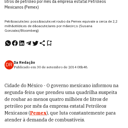
litros de petróleo por mês da empresa estatal Petróleos
Mexicanos (Pemex)
Petr&oacute;leo: poss&iacute;vel roubo da Pemex equivale a cerca de 2,2
milh&otilde;es de d&oacute;lares por m&ecirc;s (Susana
Gonzalez/Bloomberg)
Da Redação
DR
Publicado em
30 de setembro de 2014
08h48
.
Cidade do México - O governo mexicano informou na
segunda-feira que prendeu uma quadrilha suspeita
de roubar ao menos quatro milhões de litros de
petróleo por mês da empresa estatal Petróleos
Mexicanos (
Pemex
), que luta constantemente para
atender à demanda de combustíveis.