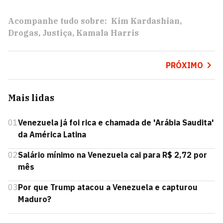
Acompanhe tudo sobre:
Kim Kardashian
Drogas
Justiça
Kamala Harris
PRÓXIMO
Mais lidas
01
Venezuela já foi rica e chamada de 'Arábia Saudita'
da América Latina
02
Salário mínimo na Venezuela cai para R$ 2,72 por
mês
03
Por que Trump atacou a Venezuela e capturou
Maduro?