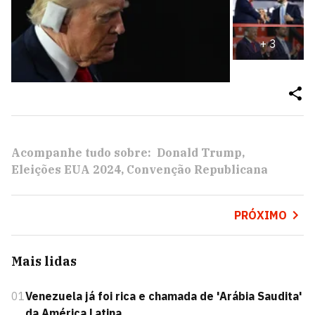
+
3
Acompanhe tudo sobre:
Donald Trump
Eleições EUA 2024
Convenção Republicana
PRÓXIMO
Mais lidas
01
Venezuela já foi rica e chamada de 'Arábia Saudita'
da América Latina