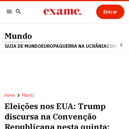
Entrar
Mundo
GUIA DE MUNDO
EUROPA
GUERRA NA UCRÂNIA
CONFLITO
Home
Mundo
Eleições nos EUA: Trump
discursa na Convenção
Republicana nesta quinta;