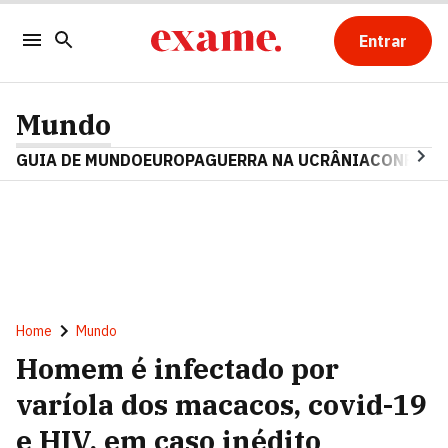
Entrar
Mundo
GUIA DE MUNDO
EUROPA
GUERRA NA UCRÂNIA
CONFLITO
Home
Mundo
Homem é infectado por
varíola dos macacos, covid-19
e HIV, em caso inédito