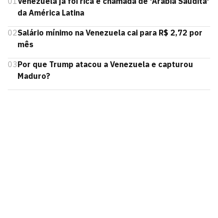
01
Venezuela já foi rica e chamada de 'Arábia Saudita'
da América Latina
02
Salário mínimo na Venezuela cai para R$ 2,72 por
mês
03
Por que Trump atacou a Venezuela e capturou
Maduro?