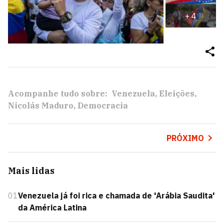
+
4
Acompanhe tudo sobre:
Venezuela
Eleições
Nicolás Maduro
Democracia
PRÓXIMO
Mais lidas
01
Venezuela já foi rica e chamada de 'Arábia Saudita'
da América Latina