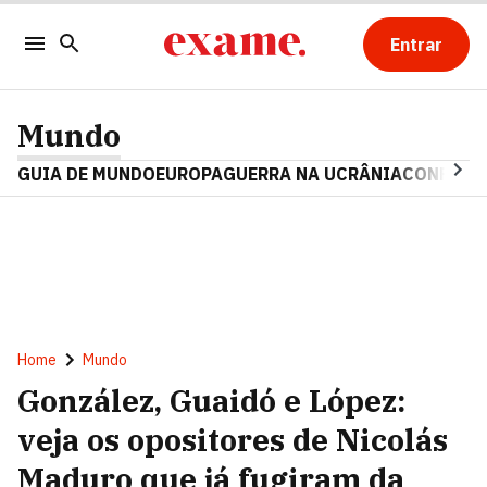
Entrar
Mundo
GUIA DE MUNDO
EUROPA
GUERRA NA UCRÂNIA
CONFLITO
Home
Mundo
González, Guaidó e López:
veja os opositores de Nicolás
Maduro que já fugiram da