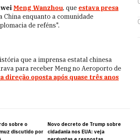
awei
Meng Wanzhou
, que
estava presa
 na China enquanto a comunidade
plomacia de reféns".
stória que a imprensa estatal chinesa
parava para receber Meng no Aeroporto de
a direção oposta após quase três anos
rdo sobre o
Novo decreto de Trump sobre
rmuz discutido por
cidadania nos EUA: veja
A
perguntas e respostas