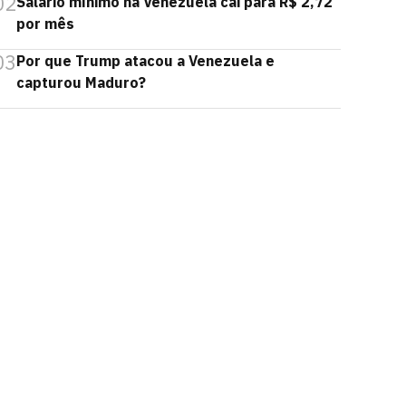
02
Salário mínimo na Venezuela cai para R$ 2,72
por mês
03
Por que Trump atacou a Venezuela e
capturou Maduro?