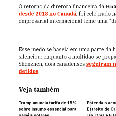
O retorno da diretora financeira da
Hu
desde 2018 no Canadá
, foi celebrado
empresarial internacional teme uma "di
Esse medo se baseia em uma parte da hi
silenciou: enquanto a multidão se pre
Shenzhen, dois canadenses
seguiram n
detidos
.
Veja também
Trump anuncia tarifa de 15%
Entenda o aco
sobre insumo essencial para
Estreito de O
painéis solares
Irã, Omã e EU