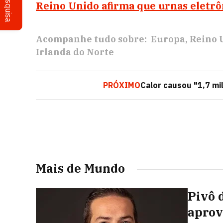
Pesquisa
Reino Unido afirma que urnas eletrôn
Acompanhe tudo sobre:
Europa
Reino 
Irlanda do Norte
PRÓXIMO
Calor causou "1,7 mi
Mais de Mundo
Pivô 
aprov