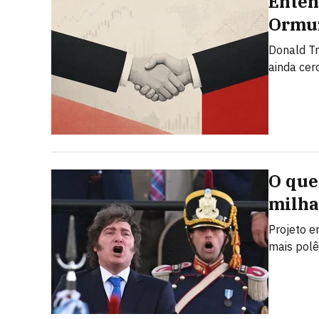
Enten
Ormuz
Donald T
ainda cer
O que 
milha
Projeto e
mais polê