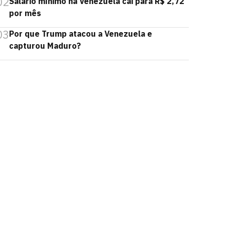
02
Salário mínimo na Venezuela cai para R$ 2,72
por mês
03
Por que Trump atacou a Venezuela e
capturou Maduro?