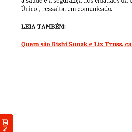
a saúde e a segurança dos cidadãos da
Único", ressalta, em comunicado.
LEIA TAMBÉM:
Quem são Rishi Sunak e Liz Truss, c