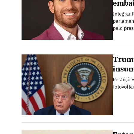
embai
Integrant
parlamen
pelo pres
Trump
insum
Restriçõe
fotovolta